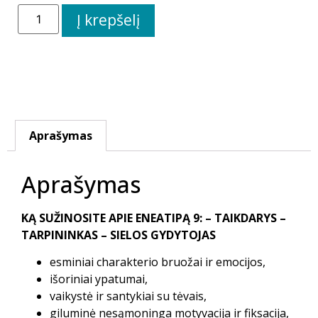
Į krepšelį
Aprašymas
Aprašymas
KĄ SUŽINOSITE APIE ENEATIPĄ 9: – TAIKDARYS –
TARPININKAS – SIELOS GYDYTOJAS
esminiai charakterio bruožai ir emocijos,
išoriniai ypatumai,
vaikystė ir santykiai su tėvais,
giluminė nesąmoninga motyvacija ir fiksacija,