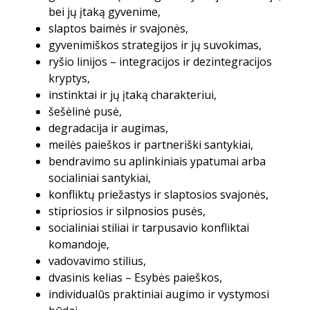
bei jų įtaką gyvenime,
slaptos baimės ir svajonės,
gyvenimiškos strategijos ir jų suvokimas,
ryšio linijos – integracijos ir dezintegracijos
kryptys,
instinktai ir jų įtaką charakteriui,
šešėlinė pusė,
degradacija ir augimas,
meilės paieškos ir partneriški santykiai,
bendravimo su aplinkiniais ypatumai arba
socialiniai santykiai,
konfliktų priežastys ir slaptosios svajonės,
stipriosios ir silpnosios pusės,
socialiniai stiliai ir tarpusavio konfliktai
komandoje,
vadovavimo stilius,
dvasinis kelias – Esybės paieškos,
individualūs praktiniai augimo ir vystymosi