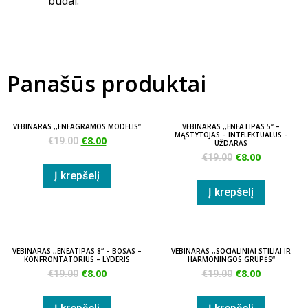
būdai.
Panašūs produktai
VEBINARAS ,,ENEAGRAMOS MODELIS“
VEBINARAS ,,ENEATIPAS 5“ –
MĄSTYTOJAS – INTELEKTUALUS –
€
8.00
€
19.00
UŽDARAS
€
8.00
€
19.00
Į krepšelį
Į krepšelį
VEBINARAS ,,ENEATIPAS 8“ – BOSAS –
VEBINARAS ,,SOCIALINIAI STILIAI IR
KONFRONTATORIUS – LYDERIS
HARMONINGOS GRUPĖS“
€
8.00
€
8.00
€
19.00
€
19.00