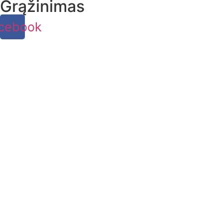
Grąžinimas
cebook