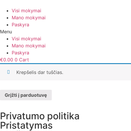
Eiti
prie
Visi mokymai
turinio
Mano mokymai
Paskyra
Menu
Visi mokymai
Mano mokymai
Paskyra
€
0.00
0
Cart
Krepšelis dar tuščias.
Grįžti į parduotuvę
Privatumo politika
Pristatymas